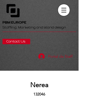
PBM EUROPE
Staffing, Marketing and stand design
Contact Us
Portal de Staff
Nerea
132046