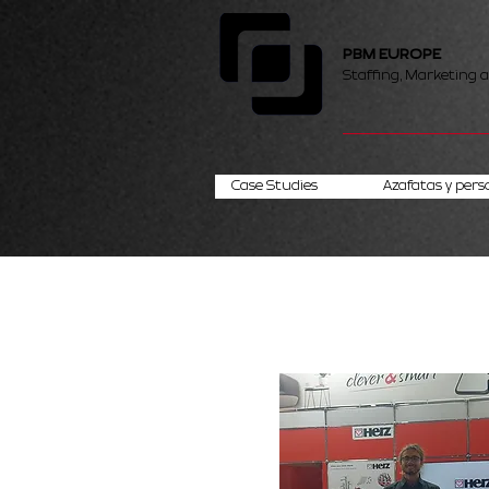
PBM EUROPE
Staffing, Marketing 
Case Studies
Azafatas y pers