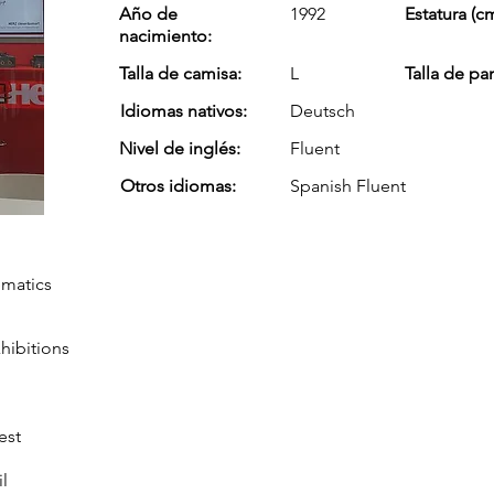
Año de
1992
Estatura (cm
nacimiento:
Talla de camisa:
L
Talla de pa
Idiomas nativos:
Deutsch
Nivel de inglés:
Fluent
Otros idiomas:
Spanish Fluent
ematics
xhibitions
est
l