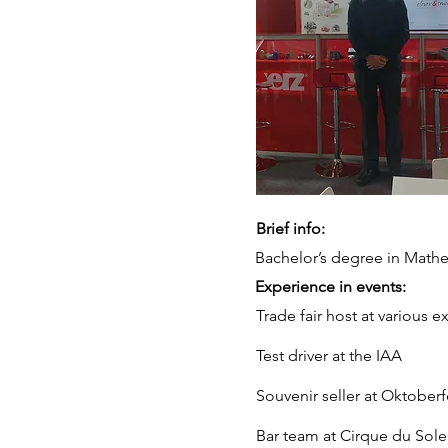
Brief info:
Bachelor’s degree in Math
Experience in events:
Trade fair host at various e
Test driver at the IAA
Souvenir seller at Oktoberf
Bar team at Cirque du Solei