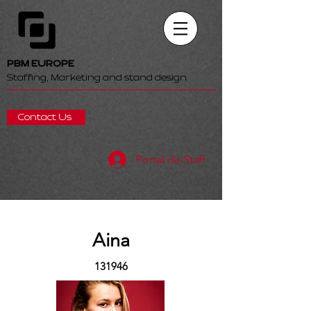
PBM EUROPE
Staffing, Marketing and stand design
Contact Us
Portal de Staff
Aina
131946