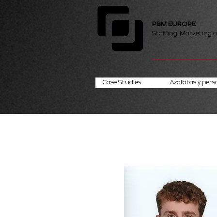
PBM EUROPE
Staffing, Marketing 
Case Studies
Azafatas y pers