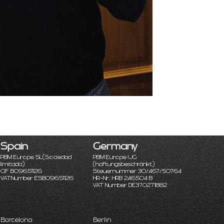
Spain
Germany
PBM Europe SL
(Sociedad
PBM Europe UG
limitada)
(haftungsbeschränkt)
CIF B09651126
Steuernummer 30/467/50764
VATNumber ESB09651126
HR-Nr.: HRB 246504 B
VAT Number DE370271882
Barcelona
Berlin