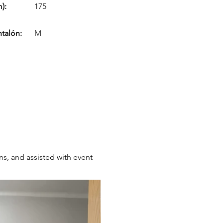
):
175
ntalón:
M
s, and assisted with event