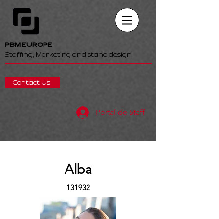
PBM EUROPE
Staffing, Marketing and stand design
Contact Us
Portal de Staff
Alba
131932