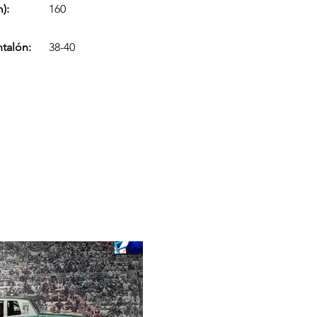
):
160
ntalón:
38-40