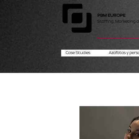
PBM EUROPE
Staffing, Marketing 
Case Studies
Azafatas y pers