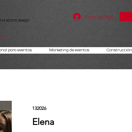
Portal de Staff
and stand design
onal para eventos
Marketing de eventos
Construcción 
132026
Elena