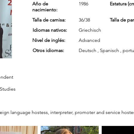
Año de
1986
Estatura (cm
nacimiento:
Talla de camisa:
36/38
Talla de pa
Idiomas nativos:
Griechisch
Nivel de inglés:
Advanced
Otros idiomas:
Deutsch , Spanisch , port
ondent
 Studies
oreign language hostess, interpreter, promoter and service hoste