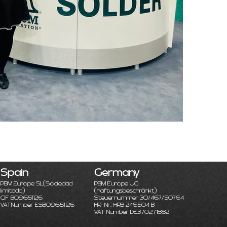
Spain
Germany
PBM Europe SL
(Sociedad
PBM Europe UG
limitada)
(haftungsbeschränkt)
CIF B09651126
Steuernummer 30/467/50764
VATNumber ESB09651126
HR-Nr.: HRB 246504 B
VAT Number DE370271882