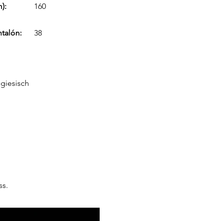
):
160
ntalón:
38
ugiesisch
ss.