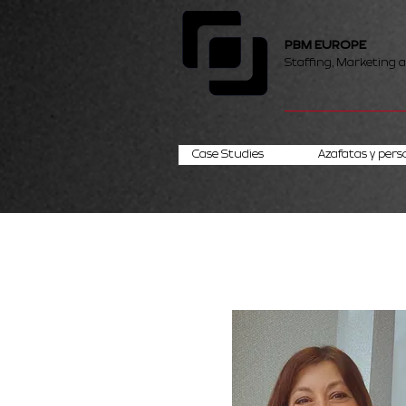
PBM EUROPE
Staffing, Marketing 
Case Studies
Azafatas y pers