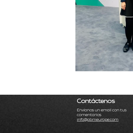
Contáctenos
Envíanos un email con tus
comentarios
info@pbmeurope.com