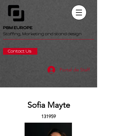
PBM EUROPE
Staffing, Marketing and stand design
Contact Us
Portal de Staff
Sofia Mayte
131959