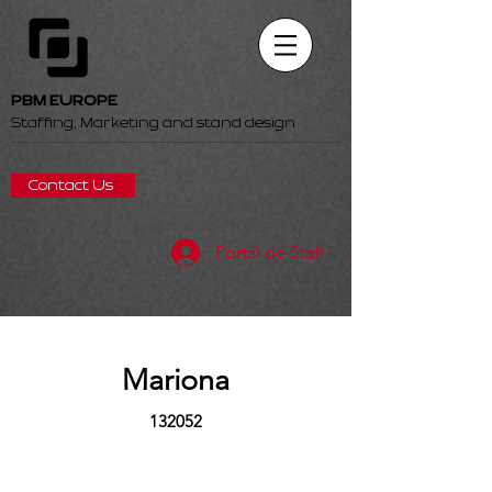
PBM EUROPE
Staffing, Marketing and stand design
Contact Us
Portal de Staff
Mariona
132052