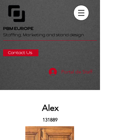
PBM EUROPE
Staffing, Marketing and stand design
Contact Us
Portal de Staff
Alex
131889