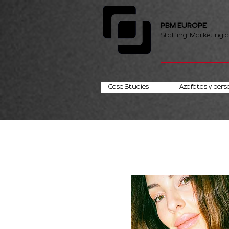
PBM EUROPE
Staffing, Marketing 
Case Studies
Azafatas y pers