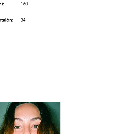
):
160
ntalón:
34