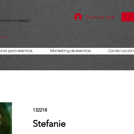
Portal de Staff
and stand design
onal para eventos
Marketing de eventos
Construcción 
132218
Stefanie