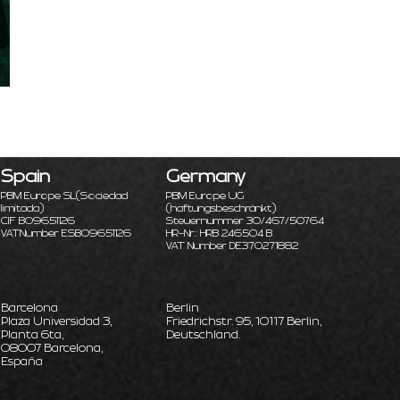
Spain
Germany
PBM Europe SL
(Sociedad
PBM Europe UG
limitada)
(haftungsbeschränkt)
CIF B09651126
Steuernummer 30/467/50764
VATNumber ESB09651126
HR-Nr.: HRB 246504 B
VAT Number DE370271882
Barcelona
Berlin
Plaza Universidad 3,
Friedrichstr. 95, 10117 Berlin,
Planta 6ta,
Deutschland.
08007 Barcelona,
España