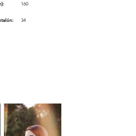
):
160
ntalón:
34