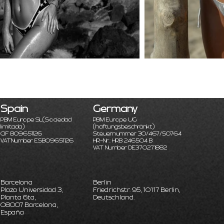
Spain
Germany
PBM Europe SL
(Sociedad
PBM Europe UG
limitada)
(haftungsbeschränkt)
CIF B09651126
Steuernummer 30/467/50764
VATNumber ESB09651126
HR-Nr.: HRB 246504 B
VAT Number DE370271882
Barcelona
Berlin
Plaza Universidad 3,
Friedrichstr. 95, 10117 Berlin,
Planta 6ta,
Deutschland.
08007 Barcelona,
España