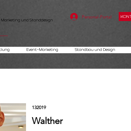
Personal-Portal
KONT
, Marketing und Standdesign
tlung
Event-Marketing
Standbau und Design
132019
Walther