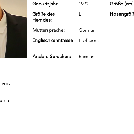
Geburtsjahr:
1999
Größe (cm)
Größe des
L
Hosengröß
Hemdes:
Muttersprache:
German
Englischkenntnisse
Proficient
:
Andere Sprachen:
Russian
ement
Bauma