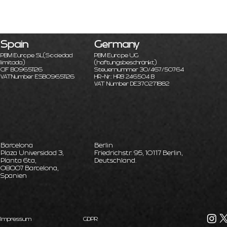
Spain
Germany
PBM Europe SL
(Sociedad
PBM Europe UG
limitada)
(haftungsbeschränkt)
CIF B09651126
Steuernummer 30/467/50764
VATNumber ESB09651126
HR-Nr.: HRB 246504 B
VAT Number DE370271882
Barcelona
Berlin
Plaza Universidad 3,
Friedrichstr. 95, 10117 Berlin,
Planta 6ta,
Deutschland.
08007 Barcelona,
Spanien
Impressum
GDPR