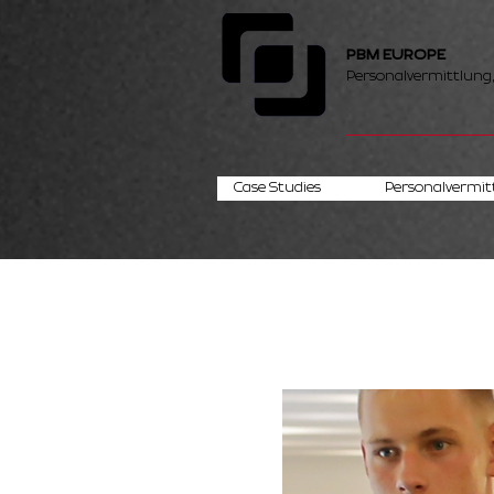
PBM EUROPE
Personalvermittlung
Case Studies
Personalvermit