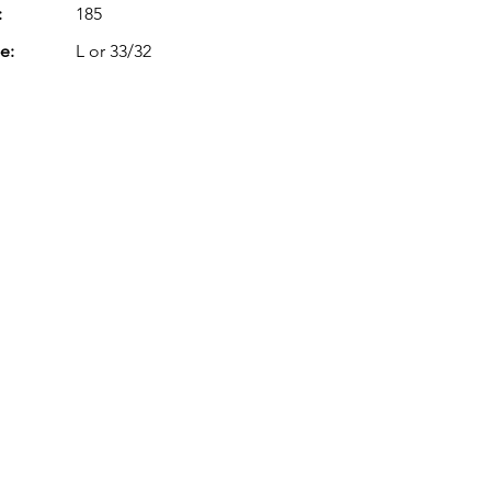
:
185
e:
L or 33/32