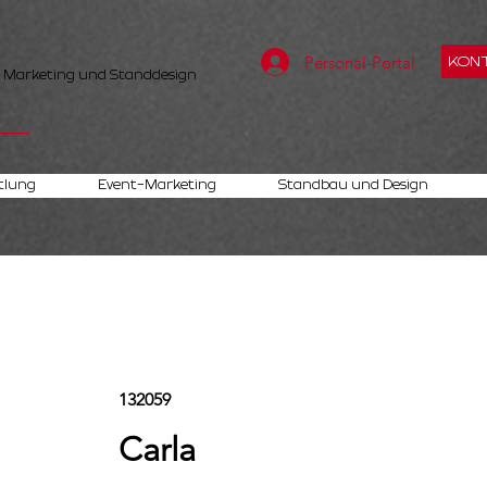
Personal-Portal
KONT
, Marketing und Standdesign
tlung
Event-Marketing
Standbau und Design
132059
Carla