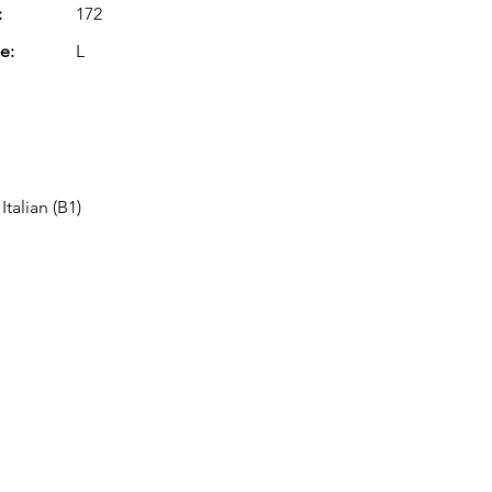
:
172
e:
L
Italian (B1)