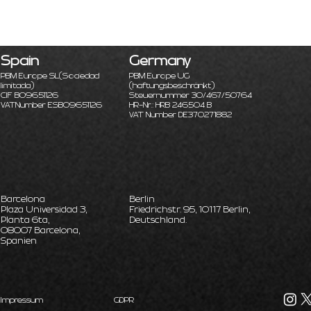
Spain
Germany
PBM Europe SL
(Sociedad
PBM Europe UG
limitada)
(haftungsbeschränkt)
CIF B09651126
Steuernummer 30/467/50764
VATNumber ESB09651126
HR-Nr.: HRB 246504 B
VAT Number DE370271882
Barcelona
Berlin
Plaza Universidad 3,
Friedrichstr. 95, 10117 Berlin,
Planta 6ta,
Deutschland.
08007 Barcelona,
Spanien
Impressum
GDPR