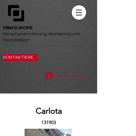
PBM EUROPE
Personalvermittlung, Marketing und
Standdesign
KONTAKTIEREN SIE UNS
Personal-Portal
Carlota
131903