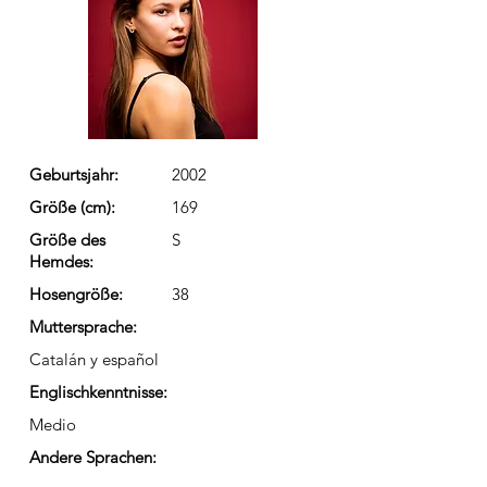
Geburtsjahr:
2002
Größe (cm):
169
Größe des
S
Hemdes:
Hosengröße:
38
Muttersprache:
Catalán y español
Englischkenntnisse:
Medio
Andere Sprachen: