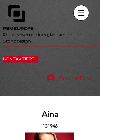
PBM EUROPE
Personalvermittlung, Marketing und
Standdesign
KONTAKTIEREN SIE UNS
Personal-Portal
Aina
131946