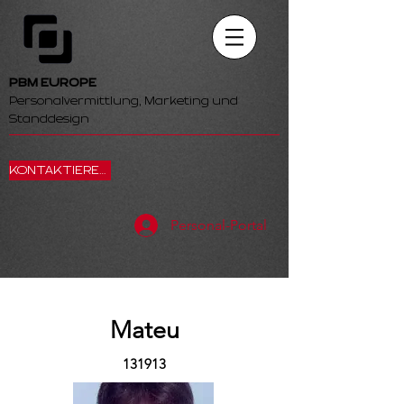
PBM EUROPE
Personalvermittlung, Marketing und
Standdesign
KONTAKTIEREN SIE UNS
Personal-Portal
Mateu
131913