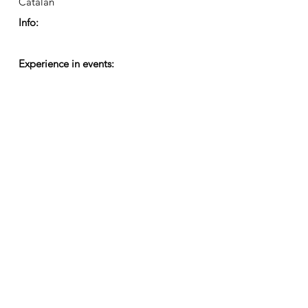
Catalan
Info:
Experience in events:
Kontaktiere uns
Senden Sie uns eine E-Mail mit Ihren Kommentaren