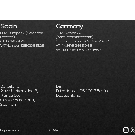
Spain
Germany
PBM Europe SL
(Sociedad
PBM Europe UG
limitada)
(haftungsbeschränkt)
CIF B09651126
Steuernummer 30/467/50764
VATNumber ESB09651126
HR-Nr.: HRB 246504 B
VAT Number DE370271882
Barcelona
Berlin
Plaza Universidad 3,
Friedrichstr. 95, 10117 Berlin,
Planta 6ta,
Deutschland.
08007 Barcelona,
Spanien
Impressum
GDPR