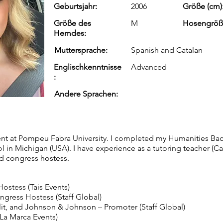
Geburtsjahr:
2006
Größe (cm)
Größe des
M
Hosengröß
Hemdes:
Muttersprache:
Spanish and Catalan
Englischkenntnisse
Advanced
:
Andere Sprachen:
ent at Pompeu Fabra University. I completed my Humanities Bac
l in Michigan (USA). I have experience as a tutoring teacher (Ca
nd congress hostess.
stess (Tais Events)
gress Hostess (Staff Global)
it, and Johnson & Johnson – Promoter (Staff Global)
La Marca Events)