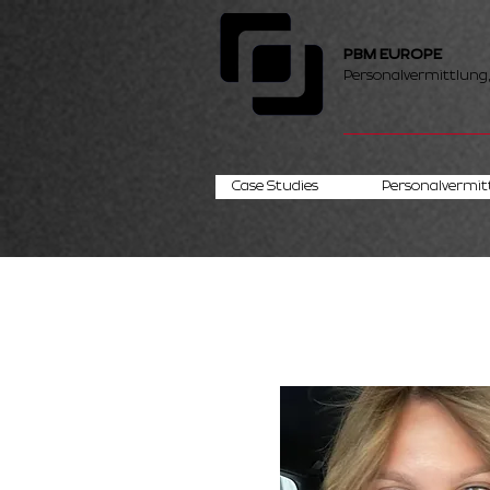
PBM EUROPE
Personalvermittlung
Case Studies
Personalvermit