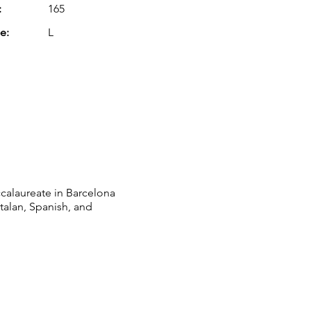
:
165
e:
L
calaureate in Barcelona
talan, Spanish, and