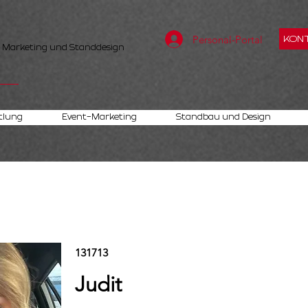
Personal-Portal
KONT
, Marketing und Standdesign
tlung
Event-Marketing
Standbau und Design
131713
Judit