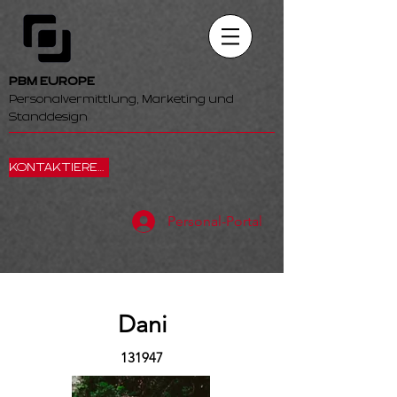
PBM EUROPE
Personalvermittlung, Marketing und
Standdesign
KONTAKTIEREN SIE UNS
Personal-Portal
Dani
131947