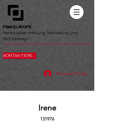
PBM EUROPE
Personalvermittlung, Marketing und
Standdesign
KONTAKTIEREN SIE UNS
Personal-Portal
Irene
131976