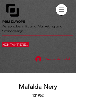
PBM EUROPE
Personalvermittlung, Marketing und
Standdesign
KONTAKTIEREN SIE UNS
Personal-Portal
Mafalda Nery
131962