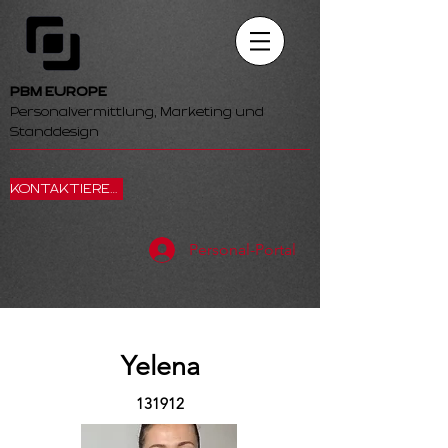
PBM EUROPE
Personalvermittlung, Marketing und
Standdesign
KONTAKTIEREN SIE UNS
Personal-Portal
Yelena
131912