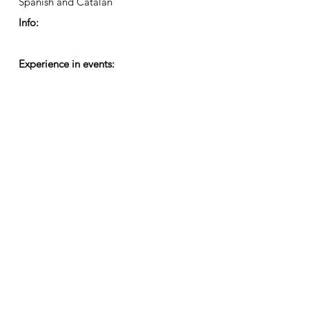
Spanish and Catalan
Info:
Experience in events:
Kontaktiere uns
Senden Sie uns eine E-Mail mit Ihren Kommentaren