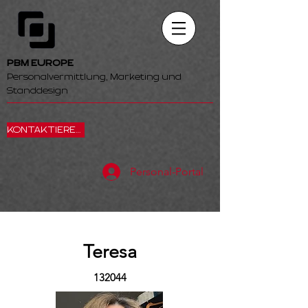
PBM EUROPE
Personalvermittlung, Marketing und
Standdesign
KONTAKTIEREN SIE UNS
Personal-Portal
Teresa
132044