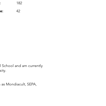
:
182
e:
42
l School and am currently
ity.
ch as Mondiacult, SEPA,