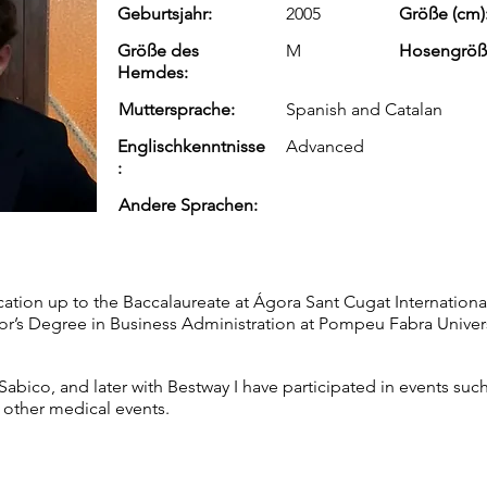
Geburtsjahr:
2005
Größe (cm)
Größe des
M
Hosengröß
Hemdes:
Muttersprache:
Spanish and Catalan
Englischkenntnisse
Advanced
:
Andere Sprachen:
ation up to the Baccalaureate at Ágora Sant Cugat Internationa
lor’s Degree in Business Administration at Pompeu Fabra Univers
Sabico, and later with Bestway I have participated in events su
other medical events.