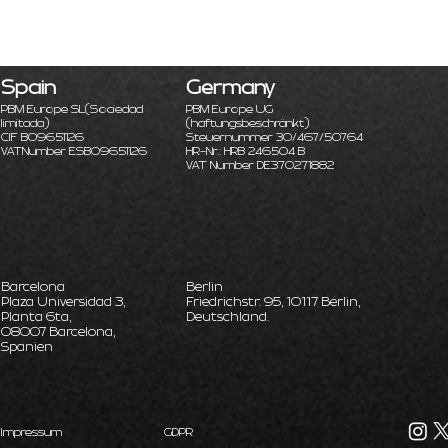
Spain
Germany
PBM Europe SL
(Sociedad
PBM Europe UG
limitada)
(haftungsbeschränkt)
CIF B09651126
Steuernummer 30/467/50764
VATNumber ESB09651126
HR-Nr.: HRB 246504 B
VAT Number DE370271882
Barcelona
Berlin
Plaza Universidad 3,
Friedrichstr. 95, 10117 Berlin,
Planta 6ta,
Deutschland.
08007 Barcelona,
Spanien
Impressum
GDPR