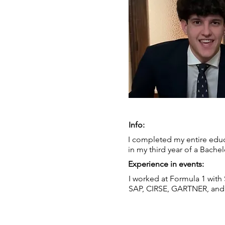
Info:
I completed my entire educ
in my third year of a Bache
Experience in events:
I worked at Formula 1 with 
SAP, CIRSE, GARTNER, and 