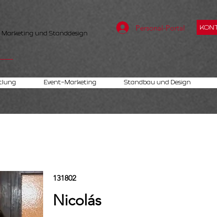
Personal-Portal
KONT
, Marketing und Standdesign
tlung
Event-Marketing
Standbau und Design
131802
Nicolás