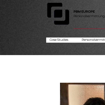
PBM EUROPE
Personalvermittlung
Case Studies
Personalvermit