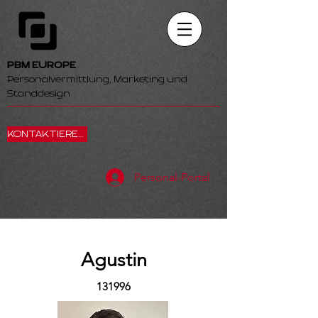
PBM EUROPE
Personalvermittlung, Marketing und
Standdesign
KONTAKTIEREN SIE UNS
Personal-Portal
Agustin
131996