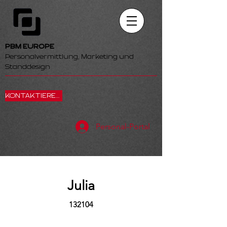
PBM EUROPE
Personalvermittlung, Marketing und
Standdesign
KONTAKTIEREN SIE UNS
Personal-Portal
Julia
132104