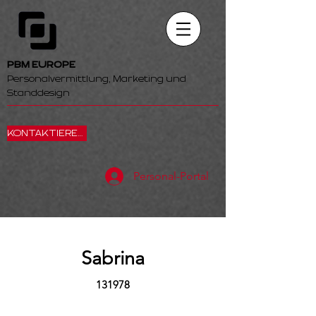
PBM EUROPE
Personalvermittlung, Marketing und
Standdesign
KONTAKTIEREN SIE UNS
Personal-Portal
Sabrina
131978