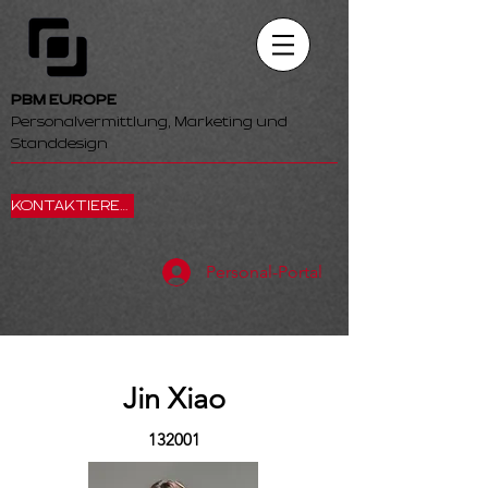
PBM EUROPE
Personalvermittlung, Marketing und
Standdesign
KONTAKTIEREN SIE UNS
Personal-Portal
Jin Xiao
132001