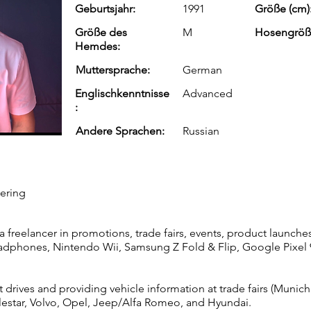
Geburtsjahr:
1991
Größe (cm)
Größe des
M
Hosengröß
Hemdes:
Muttersprache:
German
Englischkenntnisse
Advanced
:
Andere Sprachen:
Russian
eering
a freelancer in promotions, trade fairs, events, product launch
headphones, Nintendo Wii, Samsung Z Fold & Flip, Google Pixel 
 drives and providing vehicle information at trade fairs (Munic
olestar, Volvo, Opel, Jeep/Alfa Romeo, and Hyundai.