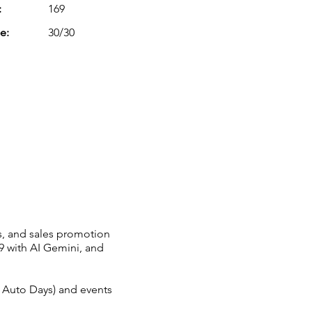
:
169
e:
30/30
es, and sales promotion
9 with AI Gemini, and
h Auto Days) and events