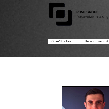
PBM EUROPE
Personalvermittlung
Case Studies
Personalvermit