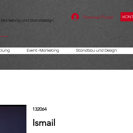
Personal-Portal
KONT
, Marketing und Standdesign
tlung
Event-Marketing
Standbau und Design
132064
Ismail