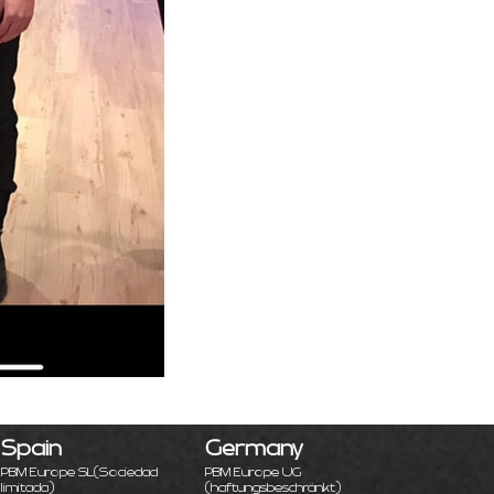
Spain
Germany
PBM Europe SL
(Sociedad
PBM Europe UG
limitada)
(haftungsbeschränkt)