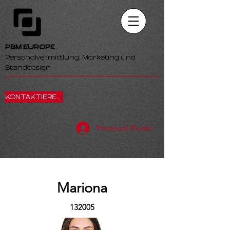
PBM EUROPE
Personalvermittlung, Marketing und
Standdesign
KONTAKTIEREN SIE UNS
Personal-Portal
Mariona
132005