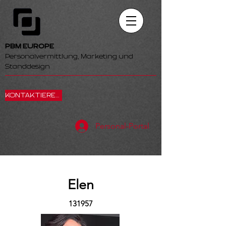
PBM EUROPE
Personalvermittlung, Marketing und
Standdesign
KONTAKTIEREN SIE UNS
Personal-Portal
Elen
131957