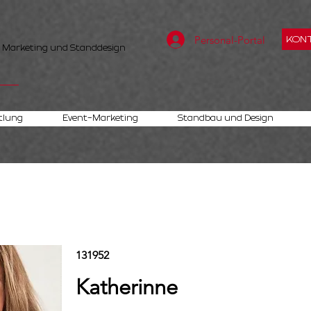
Personal-Portal
KONT
, Marketing und Standdesign
tlung
Event-Marketing
Standbau und Design
131952
Katherinne