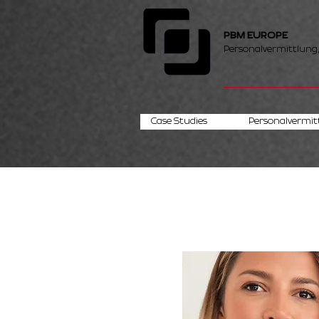
PBM EUROPE
Personalvermittlung
Case Studies
Personalvermit