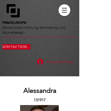
PBM EUROPE
Personalvermittlung, Marketing und
Standdesign
KONTAKTIEREN SIE UNS
Personal-Portal
Alessandra
131917