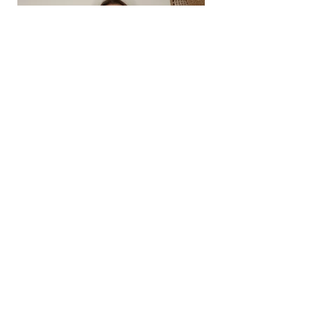
Kontaktiere uns
Senden Sie uns eine E-Mail mit Ihren Kommentaren
info@pbmeurope.com
Spain