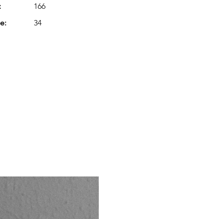
:
166
e:
34