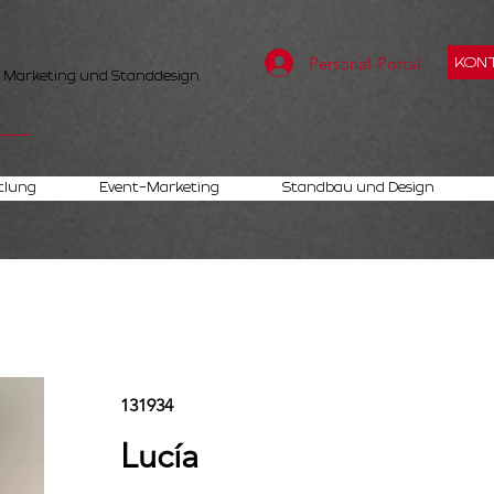
Personal-Portal
KONT
, Marketing und Standdesign
tlung
Event-Marketing
Standbau und Design
131934
Lucía