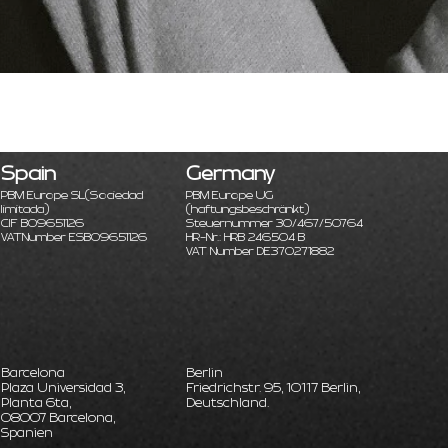
Spain
Germany
PBM Europe SL
(Sociedad
PBM Europe UG
limitada)
(haftungsbeschränkt)
CIF B09651126
Steuernummer 30/467/50764
VATNumber ESB09651126
HR-Nr.: HRB 246504 B
VAT Number DE370271882
Barcelona
Berlin
Plaza Universidad 3,
Friedrichstr. 95, 10117 Berlin,
Planta 6ta,
Deutschland.
08007 Barcelona,
Spanien