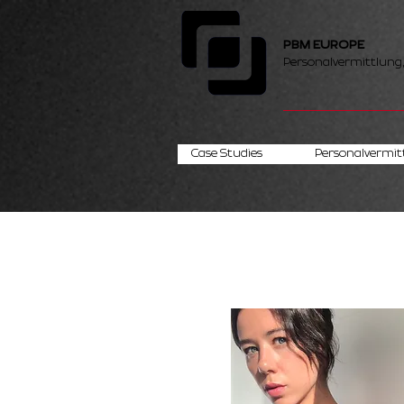
PBM EUROPE
Personalvermittlung
Case Studies
Personalvermit