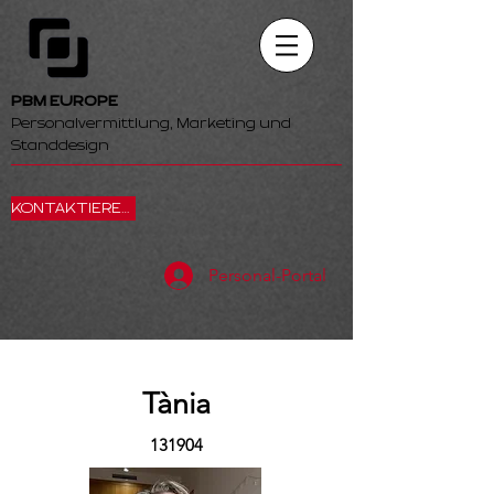
PBM EUROPE
Personalvermittlung, Marketing und
Standdesign
KONTAKTIEREN SIE UNS
Personal-Portal
Tània
131904