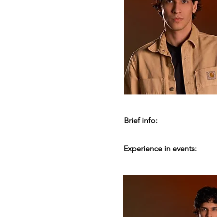
Brief info:
Experience in events: