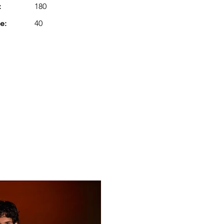
:
180
e:
40