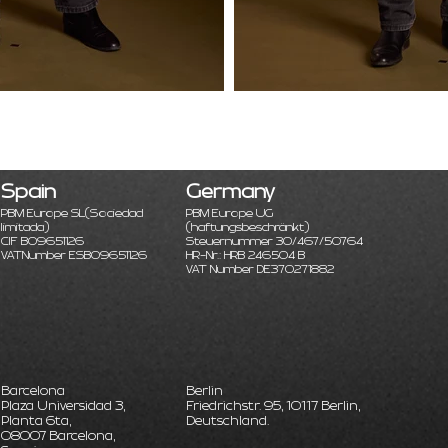
Spain
Germany
PBM Europe SL
(Sociedad
PBM Europe UG
limitada)
(haftungsbeschränkt)
CIF B09651126
Steuernummer 30/467/50764
VATNumber ESB09651126
HR-Nr.: HRB 246504 B
VAT Number DE370271882
Barcelona
Berlin
Plaza Universidad 3,
Friedrichstr. 95, 10117 Berlin,
Planta 6ta,
Deutschland.
08007 Barcelona,