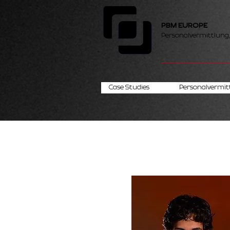
PBM EUROPE
Personalvermittlung
Case Studies
Personalvermit