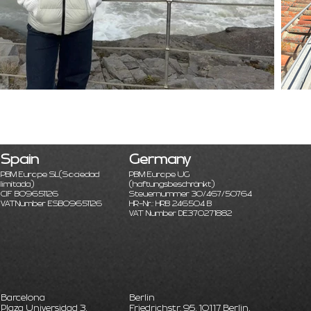
Spain
Germany
PBM Europe SL
(Sociedad
PBM Europe UG
limitada)
(haftungsbeschränkt)
CIF B09651126
Steuernummer 30/467/50764
VATNumber ESB09651126
HR-Nr.: HRB 246504 B
VAT Number DE370271882
Barcelona
Berlin
Plaza Universidad 3,
Friedrichstr. 95, 10117 Berlin,