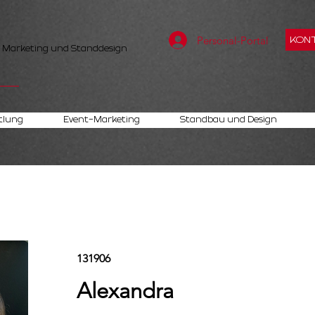
Personal-Portal
KONT
, Marketing und Standdesign
tlung
Event-Marketing
Standbau und Design
131906
Alexandra