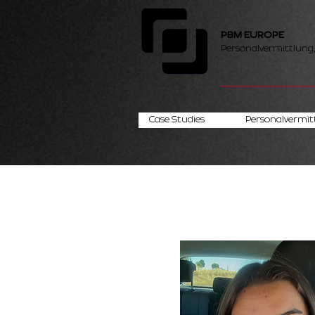
PBM EUROPE
Personalvermittlung
Case Studies
Personalvermit