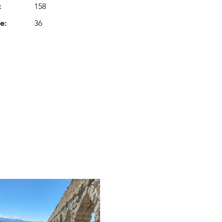
:
158
e:
36