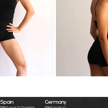
Spain
Germany
PBM Europe SL
(Sociedad
PBM Europe UG