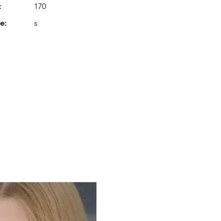
:
170
e:
s