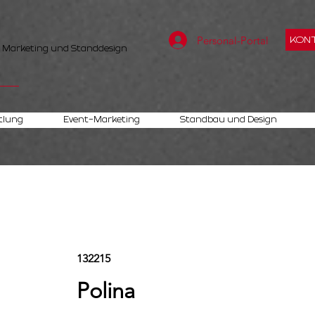
Personal-Portal
KONT
, Marketing und Standdesign
tlung
Event-Marketing
Standbau und Design
132215
Polina