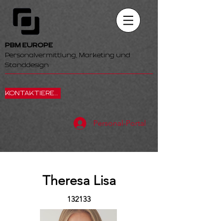
PBM EUROPE
Personalvermittlung, Marketing und
Standdesign
KONTAKTIEREN SIE UNS
Personal-Portal
Theresa Lisa
132133