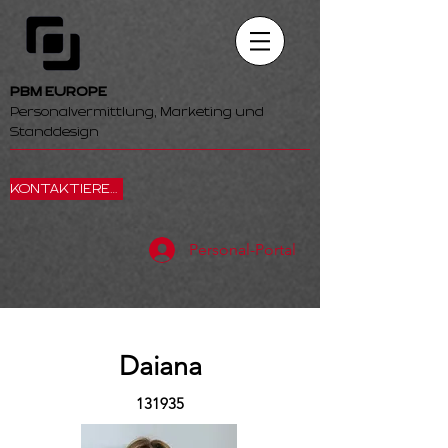
PBM EUROPE
Personalvermittlung, Marketing und
Standdesign
KONTAKTIEREN SIE UNS
Personal-Portal
Daiana
131935