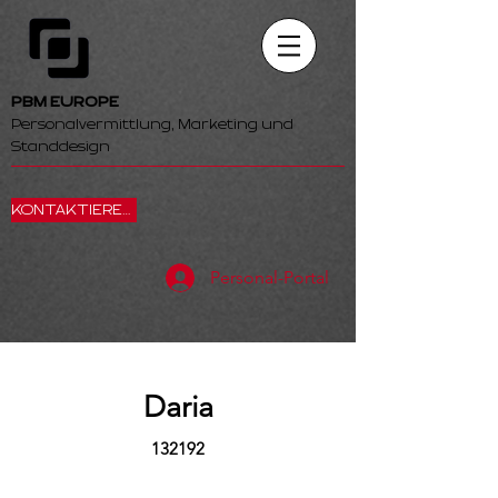
PBM EUROPE
Personalvermittlung, Marketing und
Standdesign
KONTAKTIEREN SIE UNS
Personal-Portal
Daria
132192