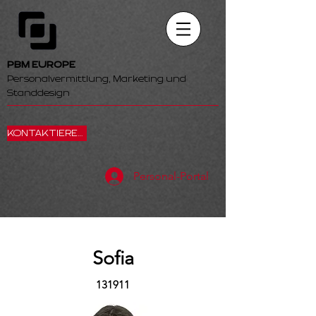
PBM EUROPE
Personalvermittlung, Marketing und
Standdesign
KONTAKTIEREN SIE UNS
Personal-Portal
Sofia
131911