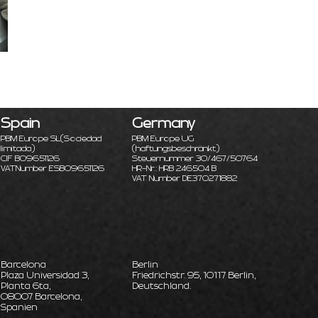
Spain
Germany
PBM Europe SL
(Sociedad
PBM Europe UG
limitada)
(haftungsbeschränkt)
CIF B09651126
Steuernummer 30/467/50764
VATNumber ESB09651126
HR-Nr.: HRB 246504 B
VAT Number DE370271882
Barcelona
Berlin
Plaza Universidad 3,
Friedrichstr. 95, 10117 Berlin,
Planta 6ta,
Deutschland.
08007 Barcelona,
Spanien