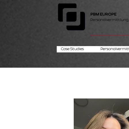
PBM EUROPE
Personalvermittlung
Case Studies
Personalvermit