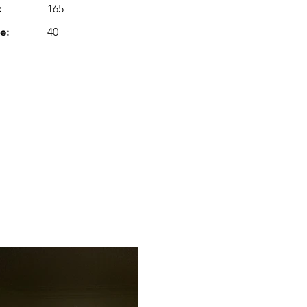
:
165
e:
40