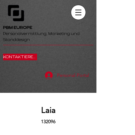
PBM EUROPE
Personalvermittlung, Marketing und
Standdesign
KONTAKTIEREN SIE UNS
Personal-Portal
Laia
132096