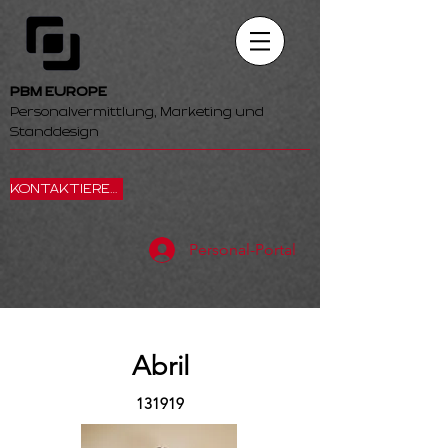
PBM EUROPE
Personalvermittlung, Marketing und
Standdesign
KONTAKTIEREN SIE UNS
Personal-Portal
Abril
131919