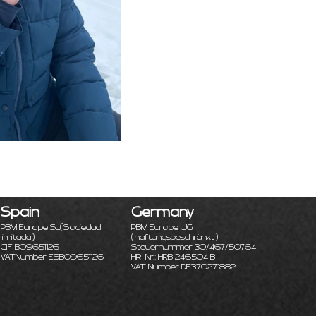
Spain
Germany
PBM Europe SL
(Sociedad
PBM Europe UG
limitada)
(haftungsbeschränkt)
CIF B09651126
Steuernummer 30/467/50764
VATNumber ESB09651126
HR-Nr.: HRB 246504 B
VAT Number DE370271882