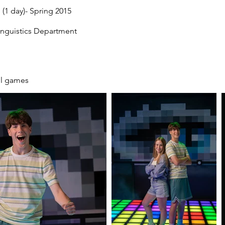
(1 day)- Spring 2015
inguistics Department
all games