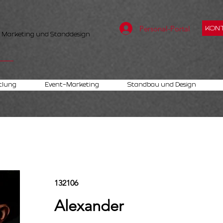
Personal-Portal
KONT
, Marketing und Standdesign
tlung
Event-Marketing
Standbau und Design
132106
Alexander