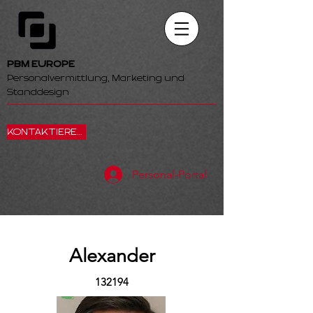
PBM EUROPE
Personalvermittlung, Marketing und
Standdesign
KONTAKTIEREN SIE UNS
Personal-Portal
Alexander
132194