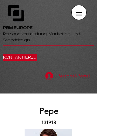
PBM EUROPE
Personalvermittlung, Marketing und
Standdesign
KONTAKTIEREN SIE UNS
Personal-Portal
Pepe
131918