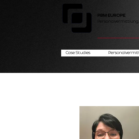
PBM EUROPE
Personalvermittlung
Case Studies
Personalvermit