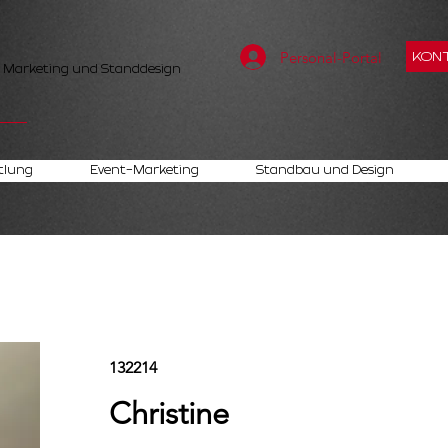
Personal-Portal
KONT
, Marketing und Standdesign
tlung
Event-Marketing
Standbau und Design
132214
Christine