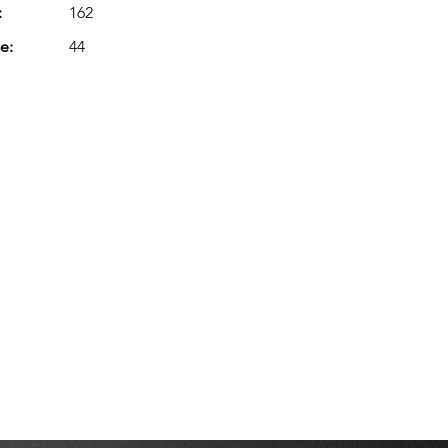
:
162
e:
44