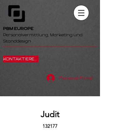
PBM EUROPE
Personalvermittlung, Marketing und
Standdesign
KONTAKTIEREN SIE UNS
Personal-Portal
Judit
132177